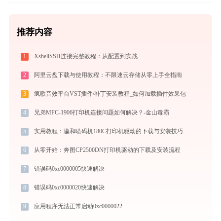
推荐内容
1
XshellSSH连接完整教程：从配置到实战
2
阿里云盘下载与使用教程：不限速云存储从零上手全指南
3
疯歌音效平台VST插件/补丁安装教程_如何加载插件效果包
4
兄弟MFC-1906打印机连接问题如何解决？-金山毒霸
5
实用教程：瀛和喷码机180C打印机驱动的下载与安装技巧
6
从零开始：奔图CP2500DN打印机驱动的下载及安装流程
7
错误码0xc0000005快速解决
8
错误码0xc0000020快速解决
9
应用程序无法正常启动0xc0000022