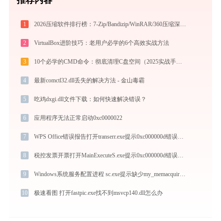
1
2026压缩软件排行榜：7-Zip/Bandizip/WinRAR/360压缩深度对比
2
VirtualBox进阶技巧：老用户必学的6个高效实战方法
3
10个必学的CMD命令：彻底清理C盘空间（2025实战手册）
4
最新comctl32.dll丢失的解决方法 - 金山毒霸
5
吃鸡dxgi.dll文件下载：如何快速解决错误？
6
应用程序无法正常启动0xc0000022
7
WPS Office错误报告打开transerr.exe提示0xc000000d错误码怎么办
8
税控发票开票打开MainExecuteS.exe提示0xc000000d错误码怎么办
9
Windows系统服务配置进程 sc.exe提示缺少my_memacquire_x86.dll文件的解决办法
10
极速看图 打开fastpic.exe找不到msvcp140.dll怎么办