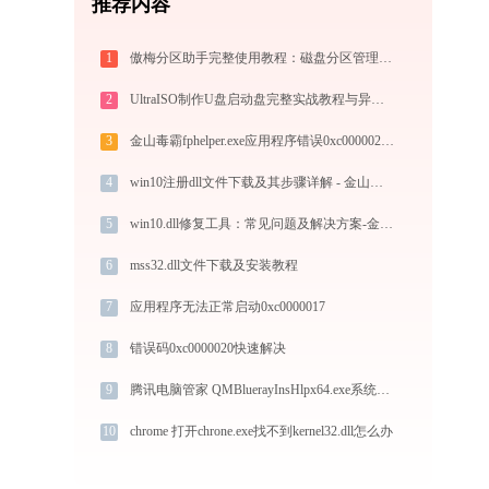
推荐内容
1
傲梅分区助手完整使用教程：磁盘分区管理与数据迁移实战指南
2
UltraISO制作U盘启动盘完整实战教程与异常排查
3
金山毒霸fphelper.exe应用程序错误0xc0000022解决方法
4
win10注册dll文件下载及其步骤详解 - 金山毒霸
5
win10.dll修复工具：常见问题及解决方案-金山毒霸
6
mss32.dll文件下载及安装教程
7
应用程序无法正常启动0xc0000017
8
错误码0xc0000020快速解决
9
腾讯电脑管家 QMBluerayInsHlpx64.exe系统错误vcruntime140_1.dll丢失如何解决
10
chrome 打开chrone.exe找不到kernel32.dll怎么办