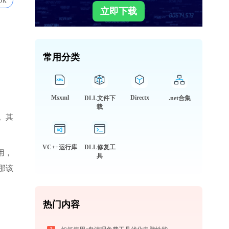
5k
立即下载
常用分类
Msxml
Directx
DLL文件下
.net合集
载
。其
VC++运行库
DLL修复工
用，
具
那该
热门内容