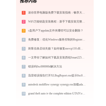
推荐内容
1
迷你世界电脑版免费下载安装指南：畅享大屏沙盒创造与联机乐趣
2
WiFi万能钥匙安装教程：新手下载安装完整图文步骤
3
c盘用户下appdata文件夹哪些可以安全删除？
4
免费修复：优化Windows服务控制的RegisterServiceCtrlHandlerEx方法
5
刺客信条启动失败？如何修复msvcp110.dll错误
6
一文带你了解如何下载及安装西锐Smart225PW单喷头打印机驱动
7
错误码0xc000000d解决方法
8
迅雷错误报告打开XLBugReport.exe提示0xc00000fd错误码怎么办
9
autodesk moldflow synergy synergy.exe加载adapplicationframe.dll文件丢失处理办法
10
grand theft auto iv the complete edition GTAIV.exe加载scripthook.dll文件丢失处理办法