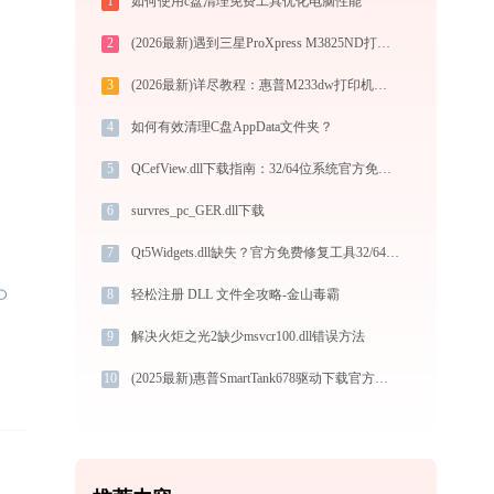
1
如何使用c盘清理免费工具优化电脑性能
2
(2026最新)遇到三星ProXpress M3825ND打印机驱动问题？这里有最全的下载及安装指导
3
(2026最新)详尽教程：惠普M233dw打印机驱动的正确下载与安装方式
4
如何有效清理C盘AppData文件夹？
5
QCefView.dll下载指南：32/64位系统官方免费版DLL文件修复教程
6
survres_pc_GER.dll下载
7
Qt5Widgets.dll缺失？官方免费修复工具32/64位一键解决
8
轻松注册 DLL 文件全攻略-金山毒霸
9
解决火炬之光2缺少msvcr100.dll错误方法
10
(2025最新)惠普SmartTank678驱动下载官方Win10/Win11