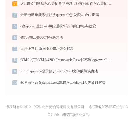
3
Win10如何彻底永久关闭自动更新 5种方法教你永久关闭win10自动更新
4
最新电脑重装系统缺少quartz.dll怎么解决-金山毒霸
5
c盘appdata里的local可以删除吗？详细解析与建议
6
错误码0xc000007b解决方法
7
无法正常启动0xc000007b怎么解决
8
iVMS 打开iVMS-4200.Framework.C.exe找不到log4cxx.dll怎么办
9
SPSS spss.exe提示缺少msvcp71.dll文件的解决办法
10
教学云平台 Sparkle.exe系统错误tbkblib.dll丢失如何解决
版权所有© 2010 - 2026 北京灵豹智能科技有限公司
京ICP备2025133740号-18
关注“金山毒霸”微信公众号