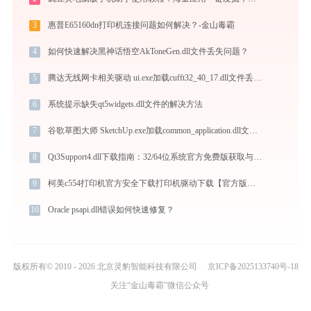
3
惠普E65160dn打印机连接问题如何解决？-金山毒霸
4
如何快速解决黑神话悟空AkToneGen.dll文件丢失问题？
5
腾达无线网卡相关驱动 ui.exe加载cufft32_40_17.dll文件丢失处理办法
6
系统提示缺失qt5widgets.dll文件的解决方法
7
谷歌草图大师 SketchUp.exe加载common_application.dll文件丢失处理办法
8
Qt3Support4.dll下载指南：32/64位系统官方免费版获取与修复教程
9
柯美c554打印机官方安全下载打印机驱动下载【官方版免费】安装教程
10
Oracle psapi.dll错误如何快速修复？
版权所有© 2010 - 2026 北京灵豹智能科技有限公司
京ICP备2025133740号-18
关注“金山毒霸”微信公众号