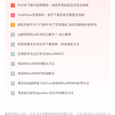
1
KOOK下载与使用教程：游戏开黑低延迟语音全指南
2
SolidWorks安装教程：新手下载安装完整图文指南
3
疯歌音效平台VST插件/补丁安装教程_如何加载插件效果包
4
qq错误报告ntdll.dll怎么解决？-金山毒霸
5
联想电脑丢失dll文件下载指南：快速修复方法
6
应用程序无法正常启动0xc000007b
7
错误码0xc0000006解决方法
8
错误码0xc0000005快速解决
9
通达信金融终端 TdxW.exe错误码0xc0000006处理办法
10
系统提示缺失lgbeankey.dll文件的解决方法
版权所有© 2010 - 2026 北京灵豹智能科技有限公司
京ICP备2025133740号-18