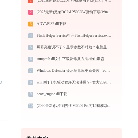
1
(2025最新)ADC225打印机驱动下载(官方) Win10/Win11支持
2
(2025最新)兄弟DCP-L2508DW驱动下载(Win10/Win11)图文安装教程
3
ADVAPI32.dll下载
4
Flash Helper Service打开FlashHelperService.exe提示0xc000001d错误码怎么办
5
屏幕亮度调不了？显示参数不对劲？电脑显示故障的官方最新解决教程兼容 Win10/11
6
snmpmib.dll文件下载及修复方法-金山毒霸
7
Windows Defender 提示病毒库更新失败 - 2026官方最新解决方案
8
win10打印机驱动程序无法使用？- 官方2026最新解决方案
9
neox_engine.dll下载
10
(2026最新)找不到奔图M6556 Pro打印机驱动？这篇全面下载安装指南帮到你