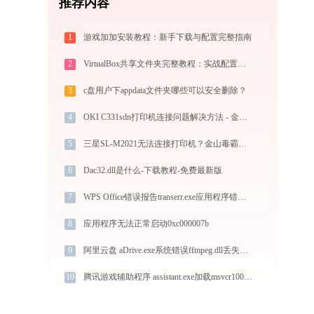
推荐内容
1
游戏加加安装教程：新手下载与配置完整指南
2
VirtualBox共享文件夹完整教程：实战配置与故障排查
3
c盘用户下appdata文件夹哪些可以安全删除？
4
OKI C331sdn打印机连接问题解决方法 - 金山毒霸
5
三星SL-M2021无法连接打印机？金山毒霸教你解决！
6
Dac32.dll是什么-下载教程-免费最新版
7
WPS Office错误报告transerr.exe应用程序错误0xc000000d解决方法
8
应用程序无法正常启动0xc000007b
9
阿里云盘 aDrive.exe系统错误ffmpeg.dll丢失如何解决
10
腾讯游戏辅助程序 assistant.exe加载msvcr100.dll文件丢失处理办法