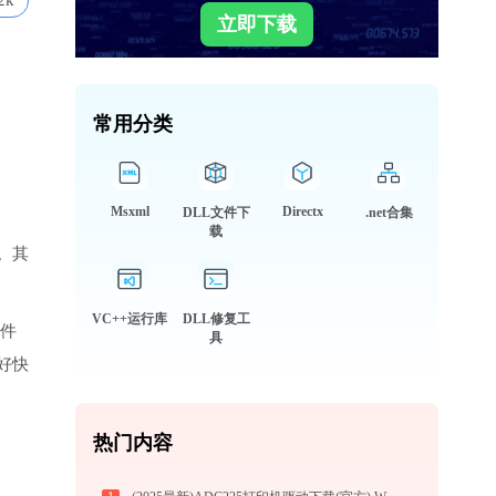
2k
立即下载
常用分类
Msxml
Directx
DLL文件下
.net合集
载
。其
VC++运行库
DLL修复工
文件
具
好快
热门内容