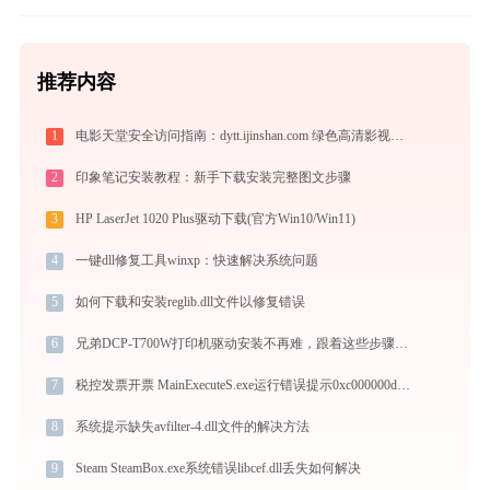
推荐内容
1
电影天堂安全访问指南：dytt.ijinshan.com 绿色高清影视资源获取秘籍
2
印象笔记安装教程：新手下载安装完整图文步骤
3
HP LaserJet 1020 Plus驱动下载(官方Win10/Win11)
4
一键dll修复工具winxp：快速解决系统问题
5
如何下载和安装reglib.dll文件以修复错误
6
兄弟DCP-T700W打印机驱动安装不再难，跟着这些步骤一学就会
7
税控发票开票 MainExecuteS.exe运行错误提示0xc000000d的解决办法
8
系统提示缺失avfilter-4.dll文件的解决方法
9
Steam SteamBox.exe系统错误libcef.dll丢失如何解决