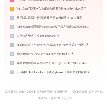
3
Win10如何彻底永久关闭自动更新 5种方法教你永久关闭win10自动更新
4
三星ML-3550N打印机连接问题如何解决？-金山毒霸
5
WPS Office错误报告transerr.exe应用程序错误0xc000000d解决方法
6
应用程序无法正常启动0xc000007b
7
金太阳教育 KSClient.exe加载api2xxx_dll文件丢失处理办法
8
系统提示缺失fmod_event64.dll文件的解决方法
9
青苹果地磅称重管理软件 打开weight.exe找不到hcnetsdk.dll怎么办
10
wps看图 photolaunch.exe系统错误msvcr100.dll丢失如何解决
版权所有© 2010 - 2026 北京灵豹智能科技有限公司
京ICP备2025133740号-18
关注“金山毒霸”微信公众号