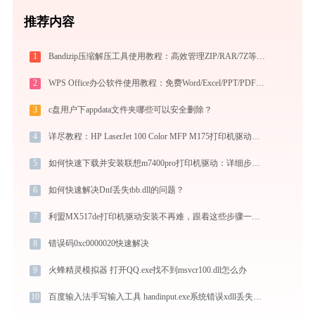
推荐内容
1
Bandizip压缩解压工具使用教程：高效管理ZIP/RAR/7Z等30+格式的免费压缩神器
2
WPS Office办公软件使用教程：免费Word/Excel/PPT/PDF一站式高效办公套件
3
c盘用户下appdata文件夹哪些可以安全删除？
4
详尽教程：HP LaserJet 100 Color MFP M175打印机驱动的正确下载与安装方式
5
如何快速下载并安装联想m7400pro打印机驱动：详细步骤解析
6
如何快速解决Dnf丢失tbb.dll的问题？
7
利盟MX517de打印机驱动安装不再难，跟着这些步骤一学就会
8
错误码0xc0000020快速解决
9
火蜂精灵模拟器 打开QQ.exe找不到msvcr100.dll怎么办
10
百度输入法手写输入工具 handinput.exe系统错误xdll丢失如何解决