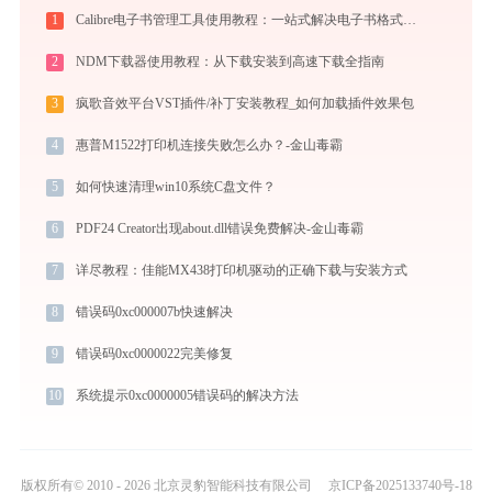
1
Calibre电子书管理工具使用教程：一站式解决电子书格式转换、元数据管理与设备同步
2
NDM下载器使用教程：从下载安装到高速下载全指南
3
疯歌音效平台VST插件/补丁安装教程_如何加载插件效果包
4
惠普M1522打印机连接失败怎么办？-金山毒霸
5
如何快速清理win10系统C盘文件？
6
PDF24 Creator出现about.dll错误免费解决-金山毒霸
7
详尽教程：佳能MX438打印机驱动的正确下载与安装方式
8
错误码0xc000007b快速解决
9
错误码0xc0000022完美修复
10
系统提示0xc0000005错误码的解决方法
版权所有© 2010 - 2026 北京灵豹智能科技有限公司
京ICP备2025133740号-18