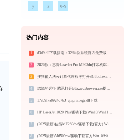
y
z
0~9
热门内容
1
d3d9.dll下载指南：32/64位系统官方免费版，解决DLL缺失问题
2
2026款：惠普LaserJet Pro M203dn打印机驱动的下载与安装流程
3
搜狗输入法云计算代理程序打开SGTool.exe提示0xc0000096错误码怎么办
存
4
燃烧的远征-腾讯打开BlizzardBrowser.exe提示0xc0000005错误码怎么办
5
17c09f7a8924d7b3_qmprivilege.dll下载
6
HP LaserJet 1020 Plus驱动下载(Win10/Win11)官方安装教程
7
(2025最新)佳能MF269dw驱动下载(官方) Win10/Win11支持
8
(2025最新)M6509nw驱动下载官方Win10/Win11安装指南