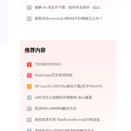
9
破解.net dll文件下载：如何安全操作 - 金山毒霸
10
最新启动werconcpl.dll时找不到模版怎么办？
推荐内容
1
T20260630105915
2
DiskGenius完全使用指南
3
HP LaserJet 1020 Plus驱动下载(官方Win10/Win11)
4
ntdll.dll怎么加载的详细教程-金山毒霸
5
错误码0xc0000006解决方法
6
税控发票开票 MainExecuteS.exe运行错误提示0xc000000d的解决办法
7
系统提示0xc0000034错误码的解决方法