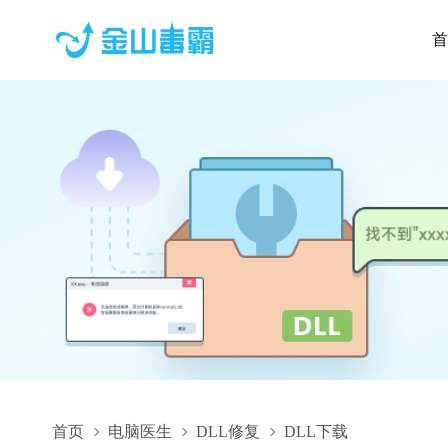
首
首页
电脑医生
DLL修复
DLL下载
VariableFreqMotorChat.dll,VariableFreqMotorChat.dll下载,Va