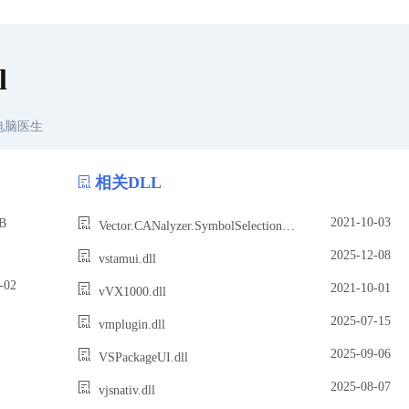
l
电脑医生
相关DLL
2021-10-03
B
Vector.CANalyzer.SymbolSelectionListBox.Ifc.dll
2025-12-08
vstamui.dll
02
2021-10-01
vVX1000.dll
2025-07-15
vmplugin.dll
2025-09-06
VSPackageUI.dll
2025-08-07
vjsnativ.dll