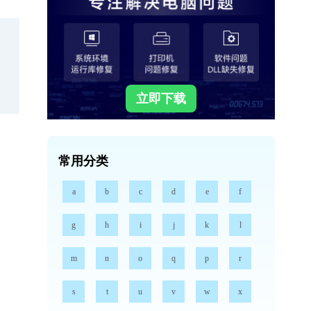
立即下载
常用分类
a
b
c
d
e
f
g
h
i
j
k
l
m
n
o
q
p
r
s
t
u
v
w
x