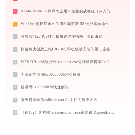
2
Adobe Audition降噪怎么用？完整实战教程（从入门到异常排查）
3
Win10如何彻底永久关闭自动更新 5种方法教你永久关闭win10自动更新
4
联想M7120 Pro打印机快速连接指南 - 金山毒霸
5
快速解决创想三维CR-10打印机驱动安装问题，这篇文章告诉你方法
6
WPS Office错误报告 transerr.exe运行错误提示0xc000000d的解决办法
7
无法正常启动0xc0000005怎么解决
8
错误码0xc000007b快速解决
9
系统提示缺失calibdataset.dll文件的解决方法
10
《诛仙2》客户端 elementclient.exe系统错误speedtreert.dll丢失如何解决