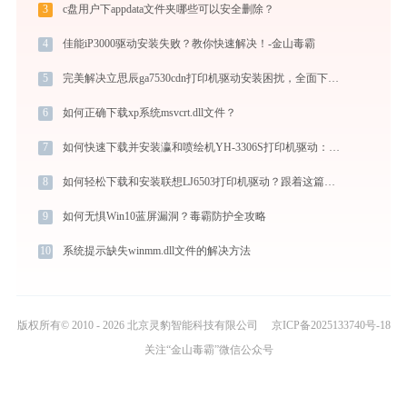
3
c盘用户下appdata文件夹哪些可以安全删除？
4
佳能iP3000驱动安装失败？教你快速解决！-金山毒霸
5
完美解决立思辰ga7530cdn打印机驱动安装困扰，全面下载安装教程
6
如何正确下载xp系统msvcrt.dll文件？
7
如何快速下载并安装瀛和喷绘机YH-3306S打印机驱动：详细步骤解析
8
如何轻松下载和安装联想LJ6503打印机驱动？跟着这篇指南走
9
如何无惧Win10蓝屏漏洞？毒霸防护全攻略
10
系统提示缺失winmm.dll文件的解决方法
版权所有© 2010 - 2026 北京灵豹智能科技有限公司
京ICP备2025133740号-18
关注“金山毒霸”微信公众号