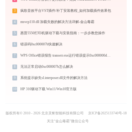
3
疯歌音效平台VST插件/补丁安装教程_如何加载插件效果包
4
msvcp110.dll 加载失败的解决方法详解-金山毒霸
5
惠普5550打印机驱动下载与安装指南：一步步教您操作
6
错误码0xc000007b快速解决
7
WPS Office错误报告 transerr.exe运行错误提示0xc000000d的解决办法
8
无法正常启动0xc000007b怎么解决
9
系统提示缺失sl.interposer.dll文件的解决方法
10
HP 310驱动下载 Win11/Win10官方版
版权所有© 2010 - 2026 北京灵豹智能科技有限公司
京ICP备2025133740号-18
关注“金山毒霸”微信公众号