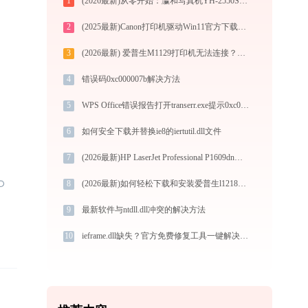
1
(2026最新)从零开始：瀛和写真机YH-2550S打印机驱动的下载及安装流程
2
(2025最新)Canon打印机驱动Win11官方下载安装
3
(2026最新) 爱普生M1129打印机无法连接？解决方法 - 金山毒霸
4
错误码0xc000007b解决方法
5
WPS Office错误报告打开transerr.exe提示0xc000000d错误码怎么办
6
如何安全下载并替换ie8的iertutil.dll文件
7
(2026最新)HP LaserJet Professional P1609dn打印机驱动如何下载安装？这里有你需要的所有信息
8
(2026最新)如何轻松下载和安装爱普生l1218打印机驱动？跟着这篇指南走
9
最新软件与ntdll.dll冲突的解决方法
10
ieframe.dll缺失？官方免费修复工具一键解决32/64位系统问题