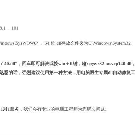
 8.1， 10）
ows\SysWOW64， 64 位 dll存放文件夹为C:\Windows\System32
40.dll”，回车即可解决或按win＋R键，输regsvr32 msvcp140.dll
熟悉的话，强烈建议使用第一种方法，用电脑医生专属dll自动修复
1对1服务，我们会有专业的电脑工程师为您解决问题。