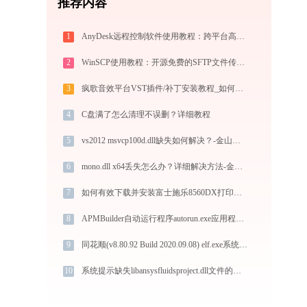
推荐内容
1
AnyDesk远程控制软件使用教程：跨平台高速远程桌面连接完全指南
2
WinSCP使用教程：开源免费的SFTP文件传输工具，运维必备远程管理利器
3
疯歌音效平台VST插件/补丁安装教程_如何加载插件效果包
4
C盘满了怎么清理不误删？详细教程
5
vs2012 msvcp100d.dll缺失如何解决？-金山毒霸
6
mono.dll x64丢失怎么办？详细解决方法-金山毒霸
7
如何有效下载并安装富士施乐8560DX打印机驱动？全方位指导手册
8
APMBuilder自动运行程序autorun.exe应用程序错误0xc000000e解决方法
9
同花顺(v8.80.92 Build 2020.09.08) elf.exe系统错误node.dll丢失如何解决
10
系统提示缺失libansysfluidsproject.dll文件的解决方法