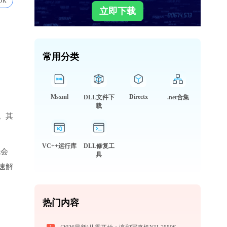
5k
立即下载
常用分类
Msxml
Directx
DLL文件下
.net合集
载
。其
VC++运行库
DLL修复工
就会
具
速解
热门内容