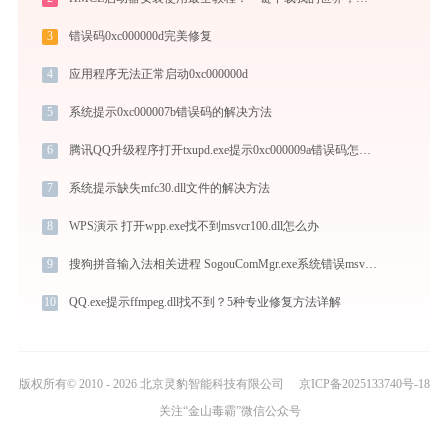
3
错误码0xc000000d完美修复
4
应用程序无法正常启动0xc000000d
5
系统提示0xc000007b错误码的解决方法
6
腾讯QQ升级程序打开txupd.exe提示0xc000009a错误码怎么办
7
系统提示缺失mfc30.dll文件的解决方法
8
WPS演示 打开wpp.exe找不到msvcr100.dll怎么办
9
搜狗拼音输入法相关进程 SogouComMgr.exe系统错误msvcr100.dll丢失如何解决
10
QQ.exe提示ffmpeg.dll找不到？5种专业修复方法详解
版权所有© 2010 - 2026 北京灵豹智能科技有限公司
京ICP备2025133740号-18
关注“金山毒霸”微信公众号