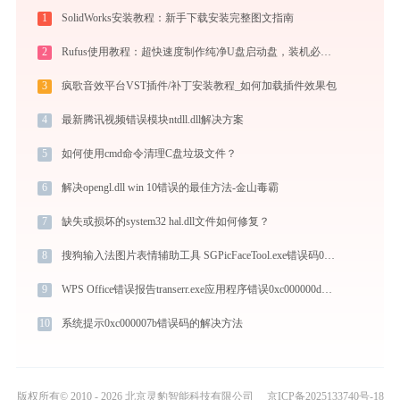
1
SolidWorks安装教程：新手下载安装完整图文指南
2
Rufus使用教程：超快速度制作纯净U盘启动盘，装机必备免费工具
3
疯歌音效平台VST插件/补丁安装教程_如何加载插件效果包
4
最新腾讯视频错误模块ntdll.dll解决方案
5
如何使用cmd命令清理C盘垃圾文件？
6
解决opengl.dll win 10错误的最佳方法-金山毒霸
7
缺失或损坏的system32 hal.dll文件如何修复？
8
搜狗输入法图片表情辅助工具 SGPicFaceTool.exe错误码0xc0000043处理办法
9
WPS Office错误报告transerr.exe应用程序错误0xc000000d解决方法
10
系统提示0xc000007b错误码的解决方法
版权所有© 2010 - 2026 北京灵豹智能科技有限公司
京ICP备2025133740号-18