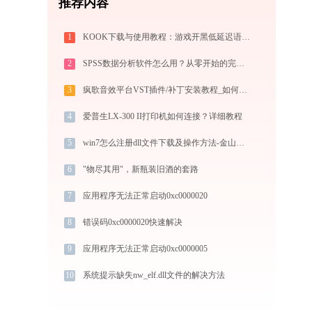
推荐内容
1
KOOK下载与使用教程：游戏开黑低延迟语音全指南
2
SPSS数据分析软件怎么用？从零开始的完整操作指南（附实战案例）
3
疯歌音效平台VST插件/补丁安装教程_如何加载插件效果包
4
爱普生LX-300 II打印机如何连接？详细教程
5
win7怎么注册dll文件下载及操作方法-金山毒霸
6
"物尽其用"，新瓶装旧酒的套路
7
应用程序无法正常启动0xc0000020
8
错误码0xc0000020快速解决
9
应用程序无法正常启动0xc0000005
10
系统提示缺失nw_elf.dll文件的解决方法