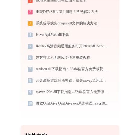
1
绝地求生ntdll.dll错误如何修复？
2
出现DEVSHL.DLL问题？常见解决方法
3
系统提示缺失qt5qml.dll文件的解决方法
4
Hevo.Api.Web.dll下载
5
Realtek高清音频通用服务打开RtkAudUService64.exe提示0xc0000006错误码怎么办
6
东芝打印机无响应？快速重装教程
7
readcert.dll下载指南：32/64位官方免费版获取与修复方法
8
合金装备游戏启动失败：缺失msvcp110.dll怎么办？
9
msvcp120d.dll下载指南 - 32/64位官方免费版解决DLL缺失问题
10
微软OneDrive OneDrive.exe系统错误msvcr100.dll丢失如何解决