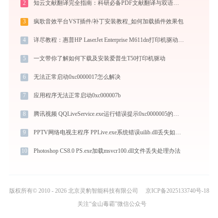
2
知云文献翻译完全指南：科研必备PDF文献翻译与双语对照阅读效率工具（2026最新）
3
疯歌音效平台VST插件/补丁安装教程_如何加载插件效果包
4
详尽教程：惠普HP LaserJet Enterprise M611dn打印机驱动的正确下载与安装方式
5
一文带你了解如何下载及安装爱普生T50打印机驱动
6
无法正常启动0xc0000017怎么解决
7
应用程序无法正常启动0xc000007b
8
腾讯视频 QQLiveService.exe运行错误提示0xc0000005的解决办法
9
PPTV网络电视主程序 PPLive.exe系统错误uilib.dll丢失如何解决
10
Photoshop CS8.0 PS.exe加载msvcr100.dll文件丢失处理办法
版权所有© 2010 - 2026 北京灵豹智能科技有限公司
京ICP备2025133740号-18
关注“金山毒霸”微信公众号