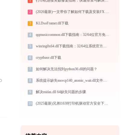
1
打印机连接失败修复指南：快速排查与解决方案
2
(2026最新)一文带你了解如何下载及安装FX DocuPrint M265 z BR-Script3打印机驱动
3
KLDsoFramer.dll下载
4
qqmusiccommon.dll下载指南：32/64位官方免费版解决DLL缺失问题
5
winring0x64.dll下载指南：32/64位系统官方免费版安全获取方法
6
cryptbase.dll下载
7
如何解决无法找到python36.dll的问题？
8
系统提示缺失msvcp140_atomic_wait.dll文件的解决方法
9
解决midas.dll 64缺失问题的步骤
10
(2025最新)兄弟l1638打印机驱动官方安全下载打印机驱动下载【官方版免费】安装教程