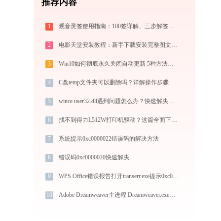
推荐内容
1
观音灵签使用指南：100签详解、三步解签法与六大场景解读
2
电影天堂安装教程：新手下载安装完整图文步骤
3
Win10如何彻底永久关闭自动更新 5种方法教你永久关闭win10自动更新
4
C盘temp文件夹可以删除吗？详解操作步骤
5
wince user32.dll遇到问题怎么办？快速解决指南
6
找不到得力L512W打印机驱动？这篇全面下载安装指南帮到你
7
系统提示0xc0000022错误码的解决方法
8
错误码0xc0000020快速解决
9
WPS Office错误报告打开transerr.exe提示0xc000000d错误码怎么办
10
Adobe Dreamweaver主进程 Dreamweaver.exe加载vic32.dll文件丢失处理办法