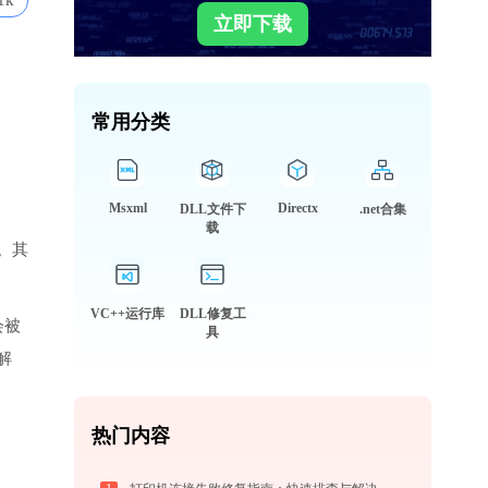
1k
立即下载
常用分类
Msxml
Directx
DLL文件下
.net合集
载
。其
VC++运行库
DLL修复工
会被
具
解
热门内容