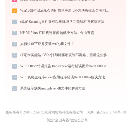
3
Win10如何彻底永久关闭自动更新 5种方法教你永久关闭win10自动更新
4
c盘的Roaming文件夹可以删除吗？问题解析与解决方法
5
HP M154nw打印机连接问题解决方法 - 金山毒霸
6
如何快速下载并安装svn的dll文件？
7
柯尼卡美能达1350w打印机驱动安装不再难，跟着这些步骤一学就会
8
WPS Office错误报告 transerr.exe运行错误提示0xc000000d的解决办法
9
WPS表格主程序et.exe应用程序错误0xc000009a解决方法
10
系统提示缺失unityplayer.dll文件的解决方法
版权所有© 2010 - 2026 北京灵豹智能科技有限公司
京ICP备2025133740号-18
关注“金山毒霸”微信公众号