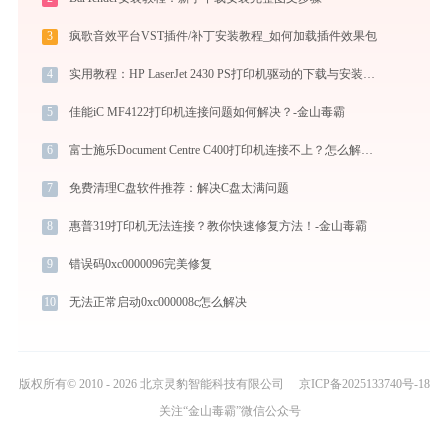
3
疯歌音效平台VST插件/补丁安装教程_如何加载插件效果包
4
实用教程：HP LaserJet 2430 PS打印机驱动的下载与安装技巧
5
佳能iC MF4122打印机连接问题如何解决？-金山毒霸
6
富士施乐Document Centre C400打印机连接不上？怎么解决？ -金山毒霸
7
免费清理C盘软件推荐：解决C盘太满问题
8
惠普319打印机无法连接？教你快速修复方法！-金山毒霸
9
错误码0xc0000096完美修复
10
无法正常启动0xc000008c怎么解决
版权所有© 2010 - 2026 北京灵豹智能科技有限公司
京ICP备2025133740号-18
关注“金山毒霸”微信公众号