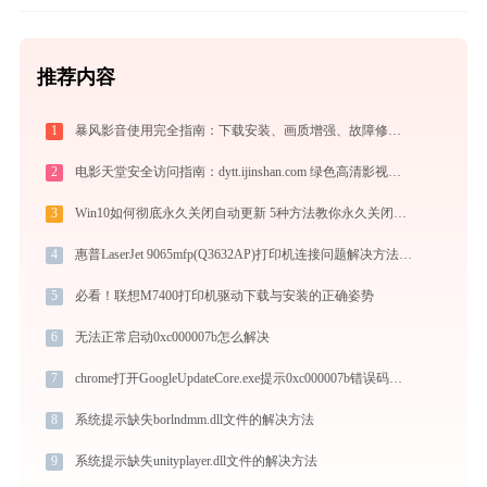
推荐内容
1
暴风影音使用完全指南：下载安装、画质增强、故障修复与播放器对比
2
电影天堂安全访问指南：dytt.ijinshan.com 绿色高清影视资源获取秘籍
3
Win10如何彻底永久关闭自动更新 5种方法教你永久关闭win10自动更新
4
惠普LaserJet 9065mfp(Q3632AP)打印机连接问题解决方法 - 金山毒霸
5
必看！联想M7400打印机驱动下载与安装的正确姿势
6
无法正常启动0xc000007b怎么解决
7
chrome打开GoogleUpdateCore.exe提示0xc000007b错误码怎么办
8
系统提示缺失borlndmm.dll文件的解决方法
9
系统提示缺失unityplayer.dll文件的解决方法