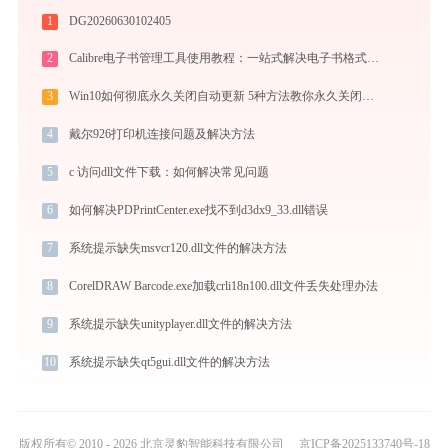
1
DG20260630102405
2
Calibre电子书管理工具使用教程：一站式解决电子书格式转换、元数据管理与设备同步
3
Win10如何彻底永久关闭自动更新 5种方法教你永久关闭win10自动更新
4
戴尔926打印机连接问题及解决方法
5
c 访问dll文件下载：如何解决常见问题
6
如何解决PDPrintCenter.exe找不到d3dx9_33.dll错误
7
系统提示缺失msvcr120.dll文件的解决方法
8
CorelDRAW Barcode.exe加载crli18n100.dll文件丢失处理办法
9
系统提示缺失unityplayer.dll文件的解决方法
10
系统提示缺失qt5gui.dll文件的解决方法
版权所有© 2010 - 2026 北京灵豹智能科技有限公司
京ICP备2025133740号-18