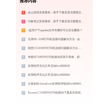
推荐内容
1
金山游侠安装教程：新手下载安装完整图文步骤
2
印象笔记安装教程：新手下载安装完整图文步骤
3
c盘用户下appdata文件夹哪些可以安全删除？
4
兄弟HL-5240打印机连接问题解决方法 - 金山毒霸
5
联想CS2410DN打印机连接问题解决方法 -金山毒霸
6
奔图M7100DN打印机驱动安装不再难，跟着这些步骤一学就会
7
应用程序无法正常启动0xc0000020
8
应用程序无法正常启动0xc000000d
9
文泰刻绘Artcut6.exe应用程序错误0xc000001d解决方法
10
Kyocera C5100DN打印机驱动下载及安装指南 - 官方驱动支持