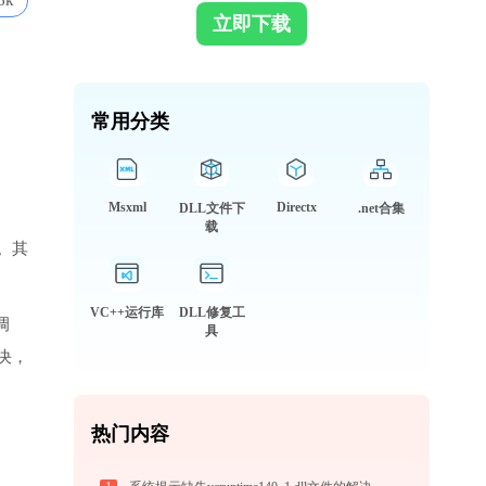
6k
立即下载
常用分类
Msxml
Directx
DLL文件下
.net合集
载
。其
VC++运行库
DLL修复工
调
具
决，
热门内容