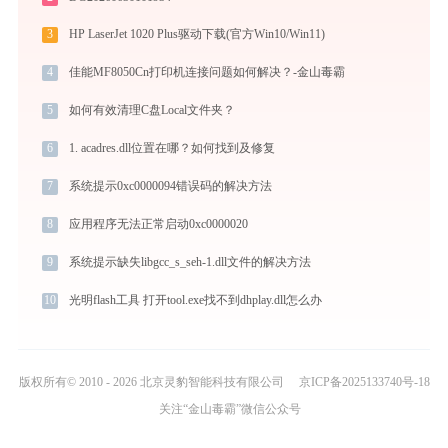
3
HP LaserJet 1020 Plus驱动下载(官方Win10/Win11)
4
佳能MF8050Cn打印机连接问题如何解决？-金山毒霸
5
如何有效清理C盘Local文件夹？
6
1. acadres.dll位置在哪？如何找到及修复
7
系统提示0xc0000094错误码的解决方法
8
应用程序无法正常启动0xc0000020
9
系统提示缺失libgcc_s_seh-1.dll文件的解决方法
10
光明flash工具 打开tool.exe找不到dhplay.dll怎么办
版权所有© 2010 - 2026 北京灵豹智能科技有限公司
京ICP备2025133740号-18
关注“金山毒霸”微信公众号