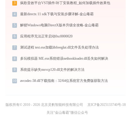
3
疯歌音效平台VST插件/补丁安装教程_如何加载插件效果包
4
最新directx 11 sdk下载与安装步骤详解-金山毒霸
5
解锁Windows电脑DirectX版本升级全攻略-金山毒霸
6
应用程序无法正常启动0xc0000020
7
测试进程 test.exe加载libfreeglut.dll文件丢失处理办法
8
多玩模拟器 ME.exe系统错误nethookloader.dll丢失如何解决
9
系统提示缺失msvcp120.dll文件的解决方法
10
avcodec-58.dll下载指南：32/64位系统官方免费版获取方法
版权所有© 2010 - 2026 北京灵豹智能科技有限公司
京ICP备2025133740号-18
关注“金山毒霸”微信公众号