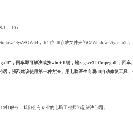
 8.1， 10）
ows\SysWOW64， 64 位 dll存放文件夹为C:\Windows\System32
.dll”，回车即可解决或按win＋R键，输regsvr32 ffmpeg.dll，回车
话，强烈建议使用第一种方法，用电脑医生专属dll自动修复工具，
1对1服务，我们会有专业的电脑工程师为您解决问题。