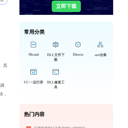
8k
立即下载
常用分类
Msxml
Directx
DLL文件下
.net合集
载
。其
VC++运行库
DLL修复工
被调
具
决，
热门内容