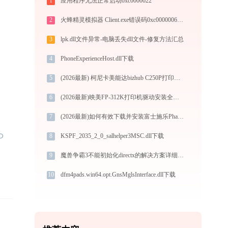
1
应用程序无法正常启动0xc0000022
2
火蜂精灵模拟器 Client.exe错误码0xc0000006处理办法
3
lpk.dll文件异常-电脑丢失dll文件-修复方法汇总
4
PhoneExperienceHost.dll下载
5
(2026最新) 柯尼卡美能达bizhub C250P打印机连接问题？-金山毒霸
6
(2026最新)映美FP-312K打印机驱动安装全攻略：从下载到安装完全教程
7
(2026最新)如何有效下载并安装富士施乐Phaser 3155打印机驱动？全方位指导手册
8
KSPF_2035_2_0_salhelper3MSC.dll下载
9
魔兽争霸3不能初始化directx的解决方案详细演示
10
dfm4pads.win64.opt.GnsMglsInterface.dll下载