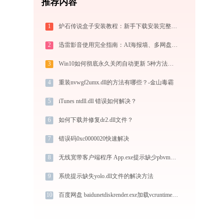
推荐内容
1
炉石传说盒子安装教程：新手下载安装完整指南
2
迅雷影音使用完全指南：AI海报墙、多网盘直放、跨端同步，不止于播放器
3
Win10如何彻底永久关闭自动更新 5种方法教你永久关闭win10自动更新
4
重装nvwgf2umx.dll的方法有哪些？-金山毒霸
5
iTunes ntdll.dll 错误如何解决？
6
如何下载并修复dr2.dll文件？
7
错误码0xc0000020快速解决
8
无线宽带客户端程序 App.exe提示缺少pbvm100.dll文件的解决办法
9
系统提示缺失yolo.dll文件的解决方法
10
百度网盘 baidunetdiskrender.exe加载vcruntime140.dll文件丢失处理办法