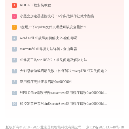
1
KOOK下载安装教程
2
小黑盒加速器进阶技巧：6个实战操作让效率翻倍
3
c盘用户下appdata文件夹哪些可以安全删除？
4
word ntdll.dll故障如何解决？-金山毒霸
5
msvbvm50.dll修复方法详解 - 金山毒霸
6
dll修复工具win1032位：常见问题及解决方法
7
火影忍者游戏启动失败：如何解决msvcp120.dll丢失问题？
8
应用程序无法正常启动0xc000000d
9
WPS Office错误报告transerr.exe应用程序错误0xc000000d解决方法
10
税控发票开票MainExecuteS.exe应用程序错误0xc000000d解决方法
版权所有© 2010 - 2026 北京灵豹智能科技有限公司
京ICP备2025133740号-18