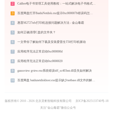
2
Calibre电子书管理工具使用教程：一站式解决电子书格式转换、元数据管理与设备同步
3
百度网盘打开BaiduNetdisk.exe提示0xc000007b错误码怎么办
4
惠普M2727nfs打印机连接问题解决方法 - 金山毒霸
5
如何正确清理C盘的文件夹？
6
一文带你了解如何下载及安装爱普生T50打印机驱动
7
应用程序无法正常启动0xc000000d
8
应用程序无法正常启动0xc0000020
9
gaussview gview.exe系统错误tiff_sc403mt.dll丢失如何解决
10
百度网盘 baidunetdiskhost.exe提示缺少netbase.dll文件的解决办法
版权所有© 2010 - 2026 北京灵豹智能科技有限公司
京ICP备2025133740号-18
关注“金山毒霸”微信公众号