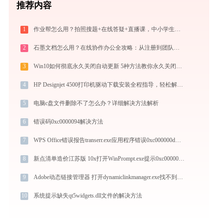
推荐内容
1
作业帮怎么用？拍照搜题+在线答疑+直播课，中小学生辅导全攻略
2
石墨文档怎么用？在线协作办公全攻略：从注册到团队高效协同
3
Win10如何彻底永久关闭自动更新 5种方法教你永久关闭win10自动更新
4
HP Designjet 4500打印机驱动下载安装全程指导，轻松解决打印问题
5
电脑c盘文件删除不了怎么办？详细解决方法解析
6
错误码0xc0000094解决方法
7
WPS Office错误报告transerr.exe应用程序错误0xc000000d解决方法
8
新点清单造价江苏版 10x打开WinPrompt.exe提示0xc0000005错误码怎么办
9
Adobe动态链接管理器 打开dynamiclinkmanager.exe找不到dvacore.dll怎么办
10
系统提示缺失qt5widgets.dll文件的解决方法