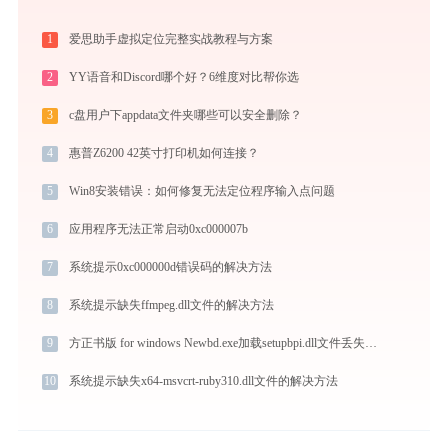
1
爱思助手虚拟定位完整实战教程与方案
2
YY语音和Discord哪个好？6维度对比帮你选
3
c盘用户下appdata文件夹哪些可以安全删除？
4
惠普Z6200 42英寸打印机如何连接？
5
Win8安装错误：如何修复无法定位程序输入点问题
6
应用程序无法正常启动0xc000007b
7
系统提示0xc000000d错误码的解决方法
8
系统提示缺失ffmpeg.dll文件的解决方法
9
方正书版 for windows Newbd.exe加载setupbpi.dll文件丢失处理办法
10
系统提示缺失x64-msvcrt-ruby310.dll文件的解决方法