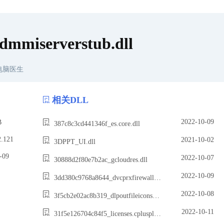
mmiserverstub.dll
电脑医生
相关DLL
2022-10-09
B
387c8c3cd441346f_es.core.dll
.121
2021-10-02
3DPPT_UI.dll
09
2022-10-07
30888d2f80e7b2ac_gcloudres.dll
2022-10-09
3dd380c9768a8644_dvcprxfirewallrules.ru.dll
2022-10-08
3f5cb2e02ac8b319_dlpoutfileiconsoverlay64.dll
2022-10-11
31f5e126704c84f5_licenses.cplusplus2.dll