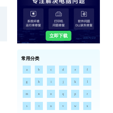
立即下载
常用分类
a
b
c
d
e
f
g
h
i
j
k
l
m
n
o
q
p
r
s
t
u
v
w
x