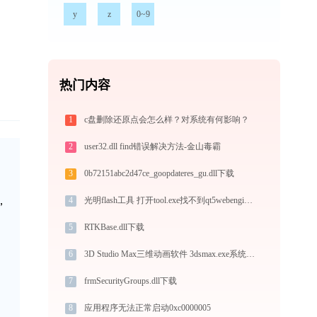
y
z
0~9
热门内容
1
c盘删除还原点会怎么样？对系统有何影响？
2
user32.dll find错误解决方法-金山毒霸
3
0b72151abc2d47ce_goopdateres_gu.dll下载
，
4
光明flash工具 打开tool.exe找不到qt5webenginewidgets.dll怎么办
5
RTKBase.dll下载
6
3D Studio Max三维动画软件 3dsmax.exe系统错误analytics.dll丢失如何解决
7
frmSecurityGroups.dll下载
8
应用程序无法正常启动0xc0000005