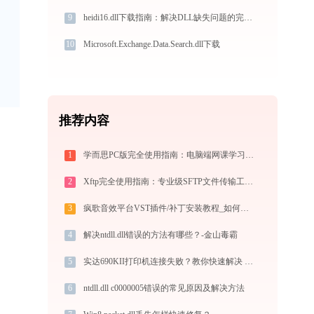
9
heidi16.dll下载指南：解决DLL缺失问题的完整方案
10
Microsoft.Exchange.Data.Search.dll下载
推荐内容
1
学而思PC版完全使用指南：电脑端网课学习从安装到高效上课（2026最新）
2
Xftp完全使用指南：专业级SFTP文件传输工具从安装到精通（2026最新）
3
疯歌音效平台VST插件/补丁安装教程_如何加载插件效果包
4
解决ntdll.dll错误的方法有哪些？-金山毒霸
5
实达690KII打印机连接失败？教你快速解决 -金山毒霸
6
ntdll.dll c0000005错误的常见原因及解决方法