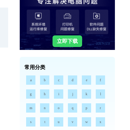
立即下载
常用分类
a
b
c
d
e
f
g
h
i
j
k
l
m
n
o
q
p
r
s
t
u
v
w
x