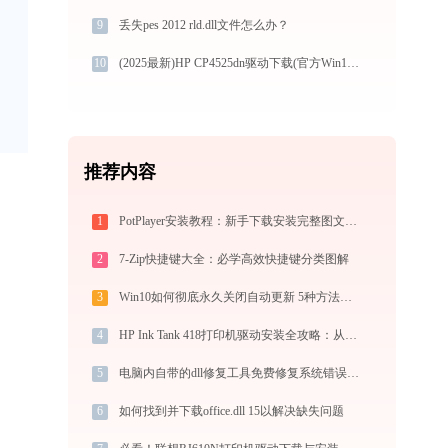
9
丢失pes 2012 rld.dll文件怎么办？
10
(2025最新)HP CP4525dn驱动下载(官方Win10/Win11)
推荐内容
1
PotPlayer安装教程：新手下载安装完整图文步骤
2
7-Zip快捷键大全：必学高效快捷键分类图解
3
Win10如何彻底永久关闭自动更新 5种方法教你永久关闭win10自动更新
4
HP Ink Tank 418打印机驱动安装全攻略：从下载到安装完全教程
5
电脑内自带的dll修复工具免费修复系统错误-金山毒霸
6
如何找到并下载office.dll 15以解决缺失问题