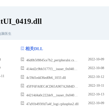
tUI_0419.dll
电脑医生
相关DLL
2022-10-09
B
46d0b5f8845ce7b2_peripheralsi.csharp2.dll
9
2022-10-08
414ed2c9bb3177f3__isuser_0x0409.dll
11
2022-10-12
4c59d1edd36ed0b6_1033.dll
2022-10-11
45FF6FA0EC4CD65A907A2684DC3BC6360675802A.dll
2022-10-13
44214d4a0c222de9__isuser_0x0409.dll
2022-10-09
47a91b493ffd7a4f_logi.cplusplus2.dll