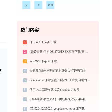
y
z
0~9
热门内容
1
QtCoreAdlm4.dll下载
2
(2025最新)得实DS-1700TXZK驱动下载(官方Win10/Win11)
3
WstZSMQApi.dll下载
少
4
专家教你3步排查笔记本摄像头打不开问题
5
demonkid.dll下载指南：解决DLL缺失问题的官方免费方案（32/64位系统适用）
6
使用win10清理c盘垃圾的cmd命令教程
7
(2026最新)智垒45X打印机驱动安装不再难，跟着这些步骤一学就会
8
ff51526442fd5020_goopdateres_pt-pt.dll下载