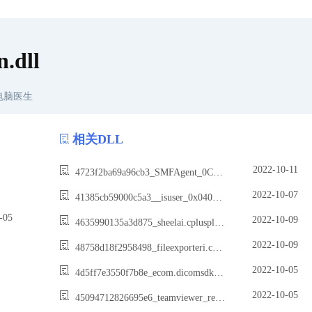
.dll
电脑医生
相关DLL
2022-10-11
4723f2ba69a96cb3_SMFAgent_0C0A.dll
2022-10-07
41385cb59000c5a3__isuser_0x0409.dll
05
2022-10-09
4635990135a3d875_sheelai.cplusplus2.dll
2022-10-09
48758d18f2958498_fileexporteri.cplusplus2ao.dll
2022-10-05
4d5ff7e3550f7b8e_ecom.dicomsdk.imageobjectsx64.dll
2022-10-05
45094712826695e6_teamviewer_resource_fr.dll