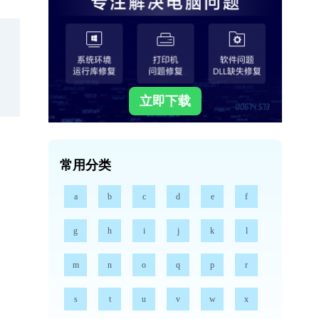
立即下载
常用分类
a
b
c
d
e
f
g
h
i
j
k
l
m
n
o
q
p
r
s
t
u
v
w
x