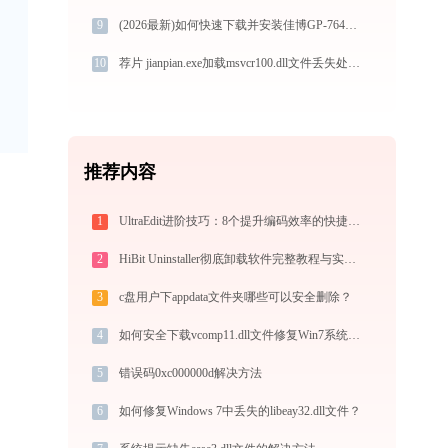
9
(2026最新)如何快速下载并安装佳博GP-7645IIIRC打印机驱动：详细步骤解析
10
荐片 jianpian.exe加载msvcr100.dll文件丢失处理办法
推荐内容
1
UltraEdit进阶技巧：8个提升编码效率的快捷键与高级用法
2
HiBit Uninstaller彻底卸载软件完整教程与实战方案
3
c盘用户下appdata文件夹哪些可以安全删除？
4
如何安全下载vcomp11.dll文件修复Win7系统错误
5
错误码0xc000000d解决方法
6
如何修复Windows 7中丢失的libeay32.dll文件？