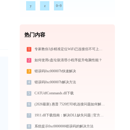
y
z
0~9
热门内容
1
专家教你3步精准定位WiFi已连接但不可上网的根源
2
如何使用c盘垃圾清理小程序提升电脑性能？
3
错误码0xc000007b快速解决
4
错误码0xc000007b解决方法
5
CATUdfCommands.dll下载
6
(2026最新) 惠普 7520打印机连接问题如何解决？-金山毒霸
7
1911.dll下载指南：解决DLL缺失问题 | 官方免费32/64位版本安全获取
8
系统提示0xc0000006错误码的解决方法