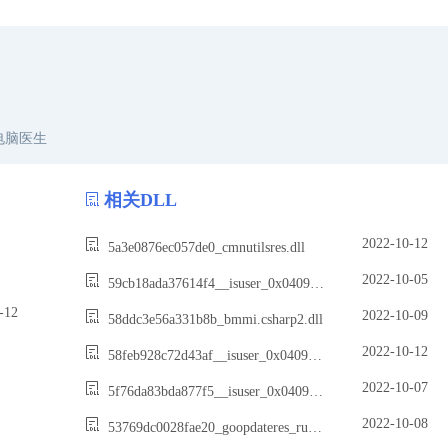
电脑医生
相关DLL
2022-10-12
5a3e0876ec057de0_cmnutilsres.dll
2022-10-05
59cb18ada37614f4__isuser_0x0409.dll
12
2022-10-09
58ddc3e56a331b8b_bmmi.csharp2.dll
2022-10-12
58feb928c72d43af__isuser_0x0409.dll
2022-10-07
5f76da83bda877f5__isuser_0x0409.dll
2022-10-08
53769dc0028fae20_goopdateres_ru.dll