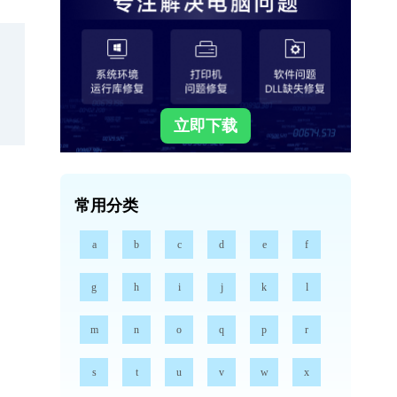
立即下载
常用分类
a
b
c
d
e
f
g
h
i
j
k
l
m
n
o
q
p
r
s
t
u
v
w
x