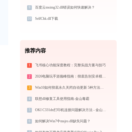
9
百度云msimg32.dll错误如何快速解决？
10
SelfChk.dll下载
推荐内容
1
飞书核心功能深度教程：完整实战方案与技巧
2
2026电脑玩手游巅峰指南：彻底告别安卓模拟器卡顿与捆绑，体验官方原生多端互通
3
Win10如何彻底永久关闭自动更新 5种方法教你永久关闭win10自动更新
4
联想dll修复工具使用指南-金山毒霸
5
OKI C331dn打印机连接问题解决方法 - 金山毒霸
6
如何解决Win7中msjro.dll缺失问题？