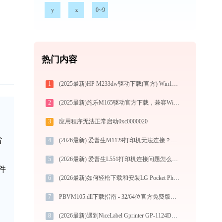
y
z
0~9
热门内容
1
(2025最新)HP M233dw驱动下载(官方) Win10/Win11支持
2
(2025最新)施乐M165驱动官方下载，兼容Win10/Win11安全安装
3
应用程序无法正常启动0xc0000020
省
4
(2026最新) 爱普生M1129打印机无法连接？解决方法 - 金山毒霸
5
(2026最新) 爱普生L551打印机连接问题怎么解决？ -金山毒霸
件
6
(2026最新)如何轻松下载和安装LG Pocket Photo Snap打印机驱动？跟着这篇指南走
7
PBVM105.dll下载指南 - 32/64位官方免费版，解决DLL缺失问题
8
(2026最新)遇到NiceLabel Gprinter GP-1124D打印机驱动问题？这里有最全的下载及安装指导