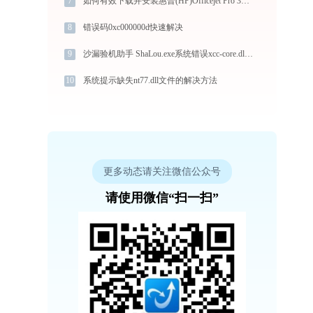
7
如何有效下载并安装惠普(HP)Officejet Pro 3610打印机驱动？全方位指导手册
8
错误码0xc000000d快速解决
9
沙漏验机助手 ShaLou.exe系统错误xcc-core.dll丢失如何解决
10
系统提示缺失nt77.dll文件的解决方法
更多动态请关注微信公众号
请使用微信“扫一扫”