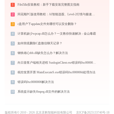
1
FileZilla安装教程：新手下载安装完整图文指南
2
同花顺PC版使用教程：AI智能选股、Level-2行情与极速交易一站式炒股指南
3
c盘用户下appdata文件夹哪些可以安全删除？
4
计算机缺少wpcap.dll怎么办？一文教你快速解决 - 金山毒霸
5
如何彻底删除C盘微信聊天记录？
6
钢铁雄心tbb.dll缺失怎么办？解决方法
7
向日葵客户端相关进程 SunloginClient.exe错误码0xc000007b处理办法
8
税控发票开票 MainExecuteS.exe错误码0xc000000d处理办法
9
错误码0xc0000006解决方法
10
系统提示缺失ffmpeg.dll文件的解决方法
版权所有© 2010 - 2026 北京灵豹智能科技有限公司
京ICP备2025133740号-18