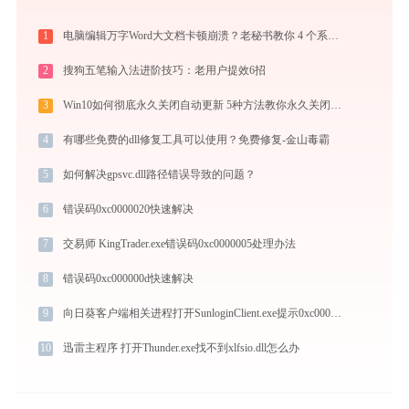
1
电脑编辑万字Word大文档卡顿崩溃？老秘书教你 4 个系统级优化设置与避坑神技
2
搜狗五笔输入法进阶技巧：老用户提效6招
3
Win10如何彻底永久关闭自动更新 5种方法教你永久关闭win10自动更新
4
有哪些免费的dll修复工具可以使用？免费修复-金山毒霸
5
如何解决gpsvc.dll路径错误导致的问题？
6
错误码0xc0000020快速解决
7
交易师 KingTrader.exe错误码0xc0000005处理办法
8
错误码0xc000000d快速解决
9
向日葵客户端相关进程打开SunloginClient.exe提示0xc0000094错误码怎么办
10
迅雷主程序 打开Thunder.exe找不到xlfsio.dll怎么办