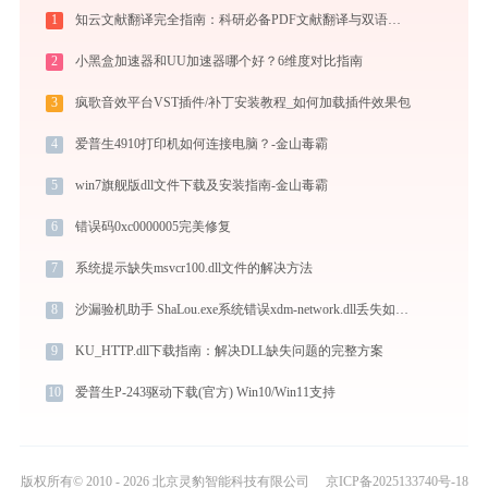
1
知云文献翻译完全指南：科研必备PDF文献翻译与双语对照阅读效率工具（2026最新）
2
小黑盒加速器和UU加速器哪个好？6维度对比指南
3
疯歌音效平台VST插件/补丁安装教程_如何加载插件效果包
4
爱普生4910打印机如何连接电脑？-金山毒霸
5
win7旗舰版dll文件下载及安装指南-金山毒霸
6
错误码0xc0000005完美修复
7
系统提示缺失msvcr100.dll文件的解决方法
8
沙漏验机助手 ShaLou.exe系统错误xdm-network.dll丢失如何解决
9
KU_HTTP.dll下载指南：解决DLL缺失问题的完整方案
10
爱普生P-243驱动下载(官方) Win10/Win11支持
版权所有© 2010 - 2026 北京灵豹智能科技有限公司
京ICP备2025133740号-18