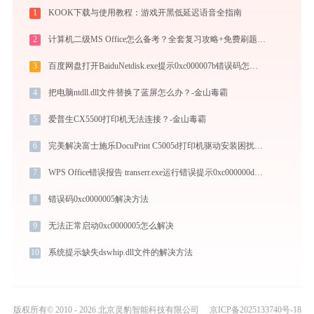
1
KOOK下载与使用教程：游戏开黑低延迟语音全指南
2
计算机二级MS Office怎么备考？全套复习攻略+免费刷题工具推荐
3
百度网盘打开BaiduNetdisk.exe提示0xc000007b错误码怎么办
4
把电脑ntdll.dll文件替换了蓝屏怎么办？-金山毒霸
5
爱普生CX5500打印机无法连接？-金山毒霸
6
完美解决富士施乐DocuPrint C5005d打印机驱动安装困扰，全面下载安装教程
7
WPS Office错误报告 transerr.exe运行错误提示0xc000000d的解决办法
8
错误码0xc0000005解决方法
9
无法正常启动0xc0000005怎么解决
10
系统提示缺失dswhip.dll文件的解决方法
版权所有© 2010 - 2026 北京灵豹智能科技有限公司
京ICP备2025133740号-18