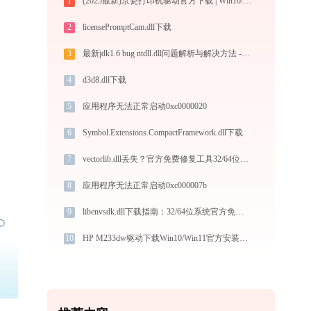
1
(2025最新)京瓷打印机驱动官方下载 | Win10/Win11兼容
2
licensePromptCam.dll下载
3
最新jdk1.6 bug ntdll.dll问题解析与解决方法 - 金山毒霸
4
d3d8.dll下载
5
应用程序无法正常启动0xc0000020
6
Symbol.Extensions.CompactFramework.dll下载
7
vectorlib.dll丢失？官方免费修复工具32/64位一键修复
8
应用程序无法正常启动0xc000007b
9
libenvsdk.dll下载指南：32/64位系统官方免费版DLL文件修复教程
10
HP M233dw驱动下载Win10/Win11官方安装图文教程