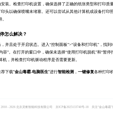
确安装。检查打印机设置，确保选择了正确的纸张类型和打印质
打印头以确保喷嘴未堵塞。还可以尝试从其他计算机或设备打印
持。
机已暂停怎么解决？
并且处于开启状态。进入“控制面板”>“设备和打印机”，找到H
在打印的内容”。在打开的窗口中，确保未选择“使用打印机脱机”和“暂停
算机，并检查打印机驱动程序是否需要更新。
荐下载“
”进行
，
各种打印
金山毒霸-电脑医生
智能检测
一键修复
2010 - 2026 北京灵豹智能科技有限公司
京ICP备2025133740号-18
关注“金山毒霸