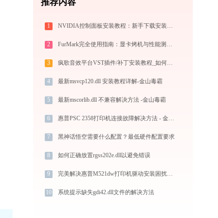
推荐内容
1
NVIDIA控制面板安装教程：新手下载安装完整指南
2
FurMark完全使用指南：显卡烤机与性能测试从入门到精通（2026最新）
3
疯歌音效平台VST插件/补丁安装教程_如何加载插件效果包
4
最新msvcp120.dll 安装教程详解-金山毒霸
5
最新mscorlib.dll 不兼容解决方法 -金山毒霸
6
惠普PSC 2358打印机连接故障解决方法 - 金山毒霸
7
黑神话悟空需要什么配置？最低硬件配置要求
8
如何正确放置rgss202e.dll以避免错误
9
完美解决惠普M521dw打印机驱动安装困扰，全面下载安装教程
10
系统提示缺失gdi42.dll文件的解决方法