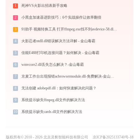
1
死神VS火影出招表新手攻略
2
小黑盒加速器进阶技巧：6个实战操作让效率翻倍
3
91助手 视频转换工具 打开ffmpeg.exe找不到avdevice-58.dll怎么办
4
火影忍者ntdll.dll错误解决方法详解 - 金山毒霸
5
佳能E488打印机连接问题？如何解决 - 金山毒霸
6
wmvcore2.dll丢失怎么解决？-金山毒霸
7
京麦工作台出现报错acbrowsermodule.dll-免费解决-金山毒霸
8
无法创建 adobepdf.dll：如何快速解决此问题？
9
系统提示缺失ffmpeg.dll文件的解决方法
10
系统提示缺失cards.dll文件的解决方法
版权所有© 2010 - 2026 北京灵豹智能科技有限公司
京ICP备2025133740号-18