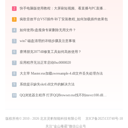
2
快手电脑版使用教程：大屏刷短视频、看直播与PC直播伴侣一站式指南
3
疯歌音效平台VST插件/补丁安装教程_如何加载插件效果包
4
如何使用c盘瘦身专家删除无用文件？
5
win7 磁盘清理的详细步骤及注意事项
6
赛博朋克2077dll修复工具如何高效使用？
7
应用程序无法正常启动0xc0000020
8
大主宰 Master.exe加载swresample-4.dll文件丢失处理办法
9
系统提示缺失skrtl.dll文件的解决方法
10
QQ浏览器主程序 打开QQBrowser.exe找不到msvcr100.dll怎么办
版权所有© 2010 - 2026 北京灵豹智能科技有限公司
京ICP备2025133740号-18
关注“金山毒霸”微信公众号