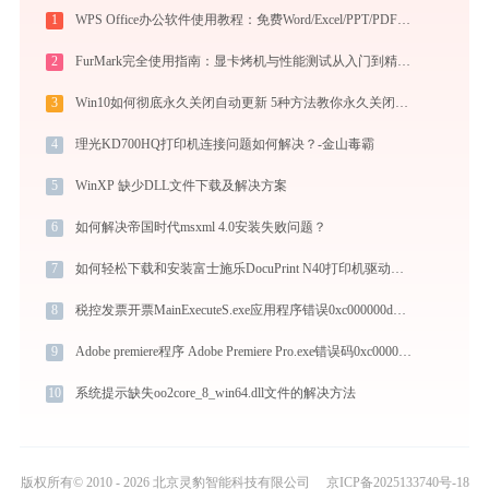
1
WPS Office办公软件使用教程：免费Word/Excel/PPT/PDF一站式高效办公套件
2
FurMark完全使用指南：显卡烤机与性能测试从入门到精通（2026最新）
3
Win10如何彻底永久关闭自动更新 5种方法教你永久关闭win10自动更新
4
理光KD700HQ打印机连接问题如何解决？-金山毒霸
5
WinXP 缺少DLL文件下载及解决方案
6
如何解决帝国时代msxml 4.0安装失败问题？
7
如何轻松下载和安装富士施乐DocuPrint N40打印机驱动？跟着这篇指南走
8
税控发票开票MainExecuteS.exe应用程序错误0xc000000d解决方法
9
Adobe premiere程序 Adobe Premiere Pro.exe错误码0xc0000005处理办法
10
系统提示缺失oo2core_8_win64.dll文件的解决方法
版权所有© 2010 - 2026 北京灵豹智能科技有限公司
京ICP备2025133740号-18