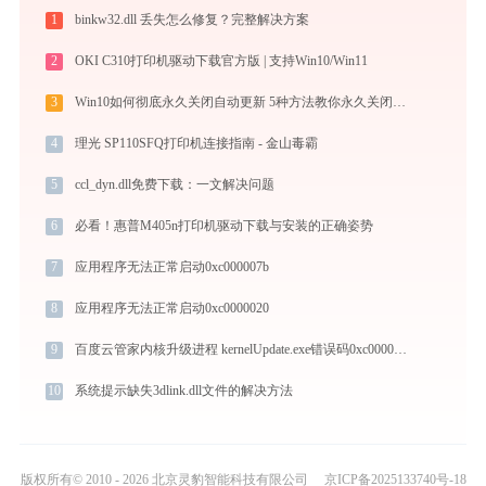
1
binkw32.dll 丢失怎么修复？完整解决方案
2
OKI C310打印机驱动下载官方版 | 支持Win10/Win11
3
Win10如何彻底永久关闭自动更新 5种方法教你永久关闭win10自动更新
4
理光 SP110SFQ打印机连接指南 - 金山毒霸
5
ccl_dyn.dll免费下载：一文解决问题
6
必看！惠普M405n打印机驱动下载与安装的正确姿势
7
应用程序无法正常启动0xc000007b
8
应用程序无法正常启动0xc0000020
9
百度云管家内核升级进程 kernelUpdate.exe错误码0xc0000005处理办法
10
系统提示缺失3dlink.dll文件的解决方法
版权所有© 2010 - 2026 北京灵豹智能科技有限公司
京ICP备2025133740号-18