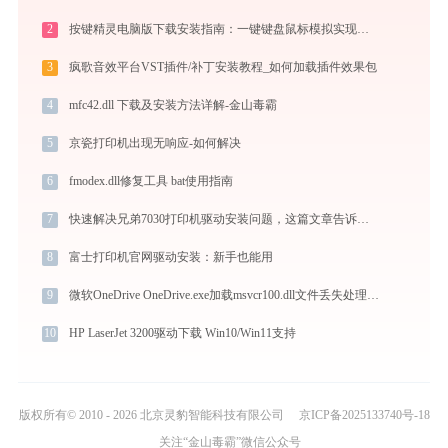
2
按键精灵电脑版下载安装指南：一键键盘鼠标模拟实现电脑自动办公与挂机
3
疯歌音效平台VST插件/补丁安装教程_如何加载插件效果包
4
mfc42.dll 下载及安装方法详解-金山毒霸
5
京瓷打印机出现无响应-如何解决
6
fmodex.dll修复工具 bat使用指南
7
快速解决兄弟7030打印机驱动安装问题，这篇文章告诉你方法
8
富士打印机官网驱动安装：新手也能用
9
微软OneDrive OneDrive.exe加载msvcr100.dll文件丢失处理办法
10
HP LaserJet 3200驱动下载 Win10/Win11支持
版权所有© 2010 - 2026 北京灵豹智能科技有限公司
京ICP备2025133740号-18
关注“金山毒霸”微信公众号