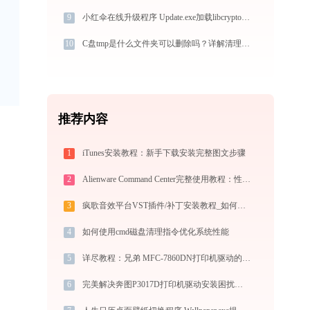
9
小红伞在线升级程序 Update.exe加载libcrypto-1_1.dll文件丢失处理办法
10
C盘tmp是什么文件夹可以删除吗？详解清理方法
推荐内容
1
iTunes安装教程：新手下载安装完整图文步骤
2
Alienware Command Center完整使用教程：性能调校、灯效定制与游戏配置实战
3
疯歌音效平台VST插件/补丁安装教程_如何加载插件效果包
4
如何使用cmd磁盘清理指令优化系统性能
5
详尽教程：兄弟 MFC-7860DN打印机驱动的正确下载与安装方式
6
完美解决奔图P3017D打印机驱动安装困扰，全面下载安装教程