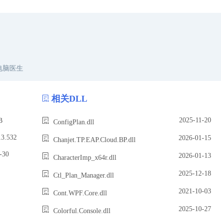
电脑医生
相关DLL
2025-11-20
B
ConfigPlan.dll
.532
2026-01-15
Chanjet.TP.EAP.Cloud.BP.dll
30
2026-01-13
CharacterImp_x64r.dll
2025-12-18
Ctl_Plan_Manager.dll
2021-10-03
Cont.WPF.Core.dll
2025-10-27
Colorful.Console.dll