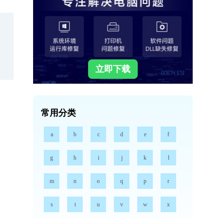
立即下载
常用分类
a
b
c
d
e
f
g
h
i
j
k
l
m
n
o
q
p
r
s
t
u
v
w
x