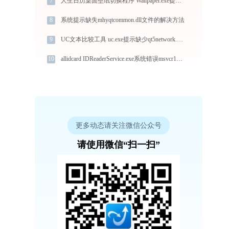
7
人生日历桌面壁纸切换程序 Wallpaper.exe提示缺少libvlc.dll文件的解决办法
8
系统提示缺失mhyqtcommon.dll文件的解决方法
9
UC文本比较工具 uc.exe提示缺少qt5network.dll文件的解决办法
10
allidcard IDReaderService.exe系统错误msvcr110.dll丢失如何解决
更多动态请关注微信公众号
请使用微信“扫一扫”