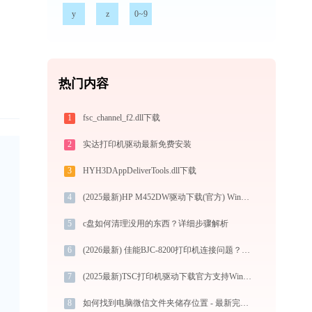
y
z
0~9
热门内容
1
fsc_channel_f2.dll下载
2
实达打印机驱动最新免费安装
3
HYH3DAppDeliverTools.dll下载
，
4
(2025最新)HP M452DW驱动下载(官方) Win10/Win11支持
5
c盘如何清理没用的东西？详细步骤解析
6
(2026最新) 佳能BJC-8200打印机连接问题？快速解决！-金山毒霸
7
(2025最新)TSC打印机驱动下载官方支持Win10/Win11
8
如何找到电脑微信文件夹储存位置 - 最新完整教程