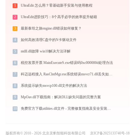
1
UltraEdit 怎么用？零基础新手安装与使用教程
2
UltraEdit进阶技巧：8个高手必学的效率提升秘籍
3
最新泰坦之旅engine.dll错误如何修复？
4
如何高效清理C盘中的N卡驱动文件
5
ntdll.dll故障 win10解决方法详解
6
税控发票开票 MainExecuteS.exe错误码0xc000000d处理办法
7
科迈远程接入 RasClntMgr.exe系统错误msvcr71.dll丢失如何解决
8
系统提示缺失msvcp100.dll文件的解决方法
9
MpOav.dll下载指南：解决DLL缺失问题的完整方案
10
免费官方下载utilities.dll文件 - 完整修复指南及安全安装教程
版权所有© 2010 - 2026 北京灵豹智能科技有限公司
京ICP备2025133740号-18